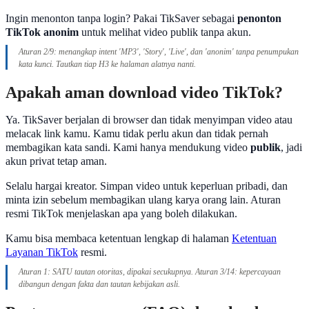
Ingin menonton tanpa login? Pakai TikSaver sebagai
penonton
TikTok anonim
untuk melihat video publik tanpa akun.
Aturan 2/9: menangkap intent 'MP3', 'Story', 'Live', dan 'anonim' tanpa penumpukan
kata kunci. Tautkan tiap H3 ke halaman alatnya nanti.
Apakah aman download video TikTok?
Ya. TikSaver berjalan di browser dan tidak menyimpan video atau
melacak link kamu. Kamu tidak perlu akun dan tidak pernah
membagikan kata sandi. Kami hanya mendukung video
publik
, jadi
akun privat tetap aman.
Selalu hargai kreator. Simpan video untuk keperluan pribadi, dan
minta izin sebelum membagikan ulang karya orang lain. Aturan
resmi TikTok menjelaskan apa yang boleh dilakukan.
Kamu bisa membaca ketentuan lengkap di halaman
Ketentuan
Layanan TikTok
resmi.
Aturan 1: SATU tautan otoritas, dipakai secukupnya. Aturan 3/14: kepercayaan
dibangun dengan fakta dan tautan kebijakan asli.