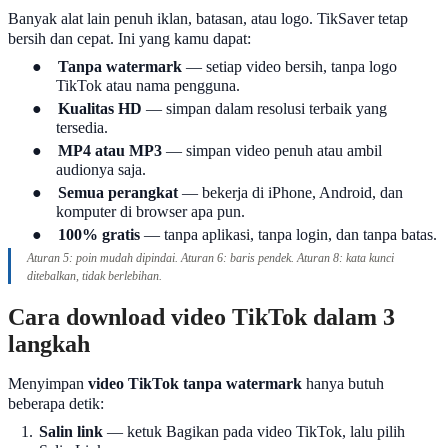
Banyak alat lain penuh iklan, batasan, atau logo. TikSaver tetap
bersih dan cepat. Ini yang kamu dapat:
●
Tanpa watermark
— setiap video bersih, tanpa logo
TikTok atau nama pengguna.
●
Kualitas HD
— simpan dalam resolusi terbaik yang
tersedia.
●
MP4 atau MP3
— simpan video penuh atau ambil
audionya saja.
●
Semua perangkat
— bekerja di iPhone, Android, dan
komputer di browser apa pun.
●
100% gratis
— tanpa aplikasi, tanpa login, dan tanpa batas.
Aturan 5: poin mudah dipindai. Aturan 6: baris pendek. Aturan 8: kata kunci
ditebalkan, tidak berlebihan.
Cara download video TikTok dalam 3
langkah
Menyimpan
video TikTok tanpa watermark
hanya butuh
beberapa detik:
1.
Salin link
— ketuk Bagikan pada video TikTok, lalu pilih