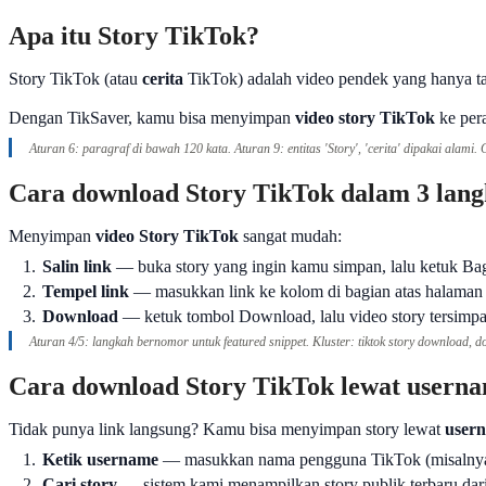
Apa itu Story TikTok?
Story TikTok (atau
cerita
TikTok) adalah video pendek yang hanya tam
Dengan TikSaver, kamu bisa menyimpan
video story TikTok
ke pera
Aturan 6: paragraf di bawah 120 kata. Aturan 9: entitas 'Story', 'cerita' dipakai alami. 
Cara download Story TikTok dalam 3 lan
Menyimpan
video Story TikTok
sangat mudah:
1.
Salin link
— buka story yang ingin kamu simpan, lalu ketuk Bag
2.
Tempel link
— masukkan link ke kolom di bagian atas halaman 
3.
Download
— ketuk tombol Download, lalu video story tersimp
Aturan 4/5: langkah bernomor untuk featured snippet. Kluster: tiktok story download, do
Cara download Story TikTok lewat usern
Tidak punya link langsung? Kamu bisa menyimpan story lewat
user
1.
Ketik username
— masukkan nama pengguna TikTok (misalnya
2.
Cari story
— sistem kami menampilkan story publik terbaru dari