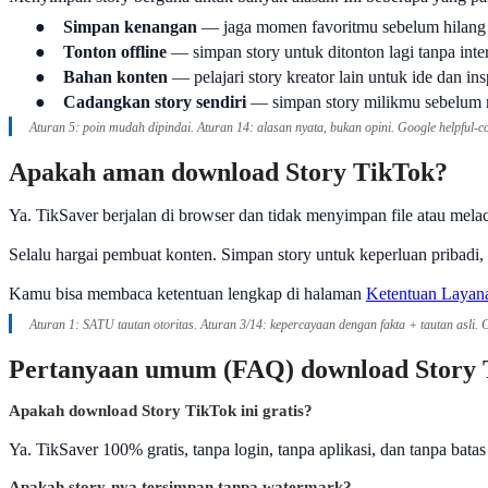
●
Simpan kenangan
— jaga momen favoritmu sebelum hilang 
●
Tonton offline
— simpan story untuk ditonton lagi tanpa inter
●
Bahan konten
— pelajari story kreator lain untuk ide dan insp
●
Cadangkan story sendiri
— simpan story milikmu sebelum 
Aturan 5: poin mudah dipindai. Aturan 14: alasan nyata, bukan opini. Google helpful-c
Apakah aman download Story TikTok?
Ya. TikSaver berjalan di browser dan tidak menyimpan file atau me
Selalu hargai pembuat konten. Simpan story untuk keperluan pribadi,
Kamu bisa membaca ketentuan lengkap di halaman
Ketentuan Layan
Aturan 1: SATU tautan otoritas. Aturan 3/14: kepercayaan dengan fakta + tautan asli.
Pertanyaan umum (FAQ) download Story 
Apakah download Story TikTok ini gratis?
Ya. TikSaver 100% gratis, tanpa login, tanpa aplikasi, dan tanpa bata
Apakah story-nya tersimpan tanpa watermark?