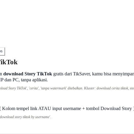
os
TikTok
an
download Story TikTok
gratis dari TikSaver, kamu bisa menyimpa
P dan PC, tanpa aplikasi.
oad Story TikTok', 'cerita', 'tanpa watermark' ditebalkan. Kluster: download cerita tiktok, s
[ Kolom tempel link ATAU input username + tombol Download Story 
download story tiktok by username'.