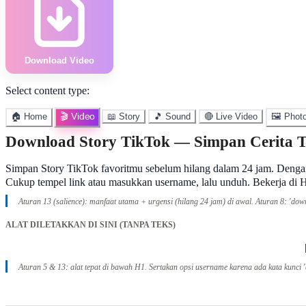
Download Video
Select content type:
🎬 Video
🏠 Home
📖 Story
🎵 Sound
🔴 Live Video
🖼️ Phot
Download Story TikTok — Simpan Cerita 
Simpan Story TikTok favoritmu sebelum hilang dalam 24 jam. Deng
Cukup tempel link atau masukkan username, lalu unduh. Bekerja di H
Aturan 13 (salience): manfaat utama + urgensi (hilang 24 jam) di awal. Aturan 8: 'downl
ALAT DILETAKKAN DI SINI (TANPA TEKS)
Aturan 5 & 13: alat tepat di bawah H1. Sertakan opsi username karena ada kata kunci '