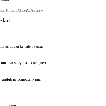
s. Ini yang tidak dimiliki kompetitor.
gkat
ung tersimpan ke galeri kamu.
Foto
agar story masuk ke galeri.
er
unduhan
komputer kamu.
aling umum.