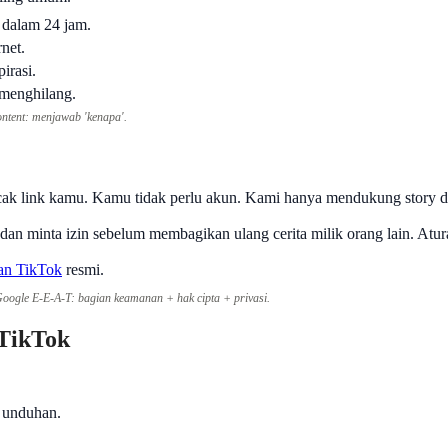
dalam 24 jam.
net.
irasi.
menghilang.
ontent: menjawab 'kenapa'.
lacak link kamu. Kamu tidak perlu akun. Kami hanya mendukung story 
 dan minta izin sebelum membagikan ulang cerita milik orang lain. Atu
an TikTok
resmi.
 Google E-E-A-T: bagian keamanan + hak cipta + privasi.
TikTok
s unduhan.