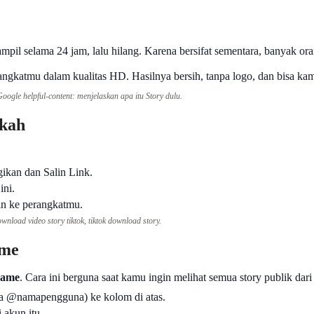
pil selama 24 jam, lalu hilang. Karena bersifat sementara, banyak or
ngkatmu dalam kualitas HD. Hasilnya bersih, tanpa logo, dan bisa k
Google helpful-content: menjelaskan apa itu Story dulu.
gkah
ikan dan Salin Link.
ini.
an ke perangkatmu.
wnload video story tiktok, tiktok download story.
ame
name
. Cara ini berguna saat kamu ingin melihat semua story publik dari
 @namapengguna) ke kolom di atas.
 akun itu.