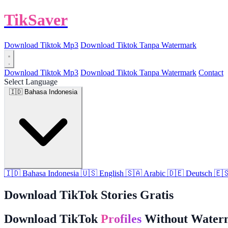
TikSaver
Download Tiktok Mp3
Download Tiktok Tanpa Watermark
Download Tiktok Mp3
Download Tiktok Tanpa Watermark
Contact
Select Language
🇮🇩
Bahasa Indonesia
🇮🇩
Bahasa Indonesia
🇺🇸
English
🇸🇦
Arabic
🇩🇪
Deutsch
🇪
Download TikTok Stories Gratis
Download TikTok
Profiles
Without Water