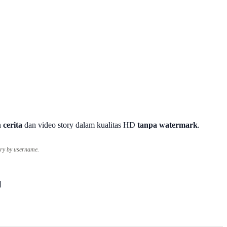
n
cerita
dan video story dalam kualitas HD
tanpa watermark
.
tory by username.
]