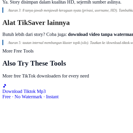
Ya. Story disimpan dalam kualitas HD, sejernih sumber aslinya.
Aturan 3: 8 tanya-jawab menjawab keraguan nyata (privasi, username, HD). Tambahk
Alat TikSaver lainnya
Butuh lebih dari story? Coba juga:
download video tanpa waterma
Aturan 5: tautan internal membangun kluster topik (silo). Tautkan ke /download-tiktok-
More Free Tools
Also Try These Tools
More free TikTok downloaders for every need
🎵
Download Tiktok Mp3
Free · No Watermark · Instant