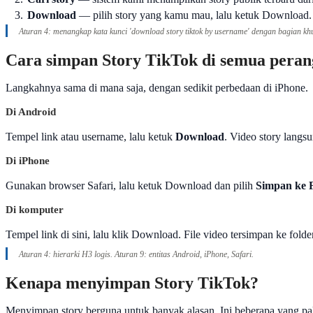
3.
Download
— pilih story yang kamu mau, lalu ketuk Download.
Aturan 4: menangkap kata kunci 'download story tiktok by username' dengan bagian khusu
Cara simpan Story TikTok di semua peran
Langkahnya sama di mana saja, dengan sedikit perbedaan di iPhone.
Di Android
Tempel link atau username, lalu ketuk
Download
. Video story langs
Di iPhone
Gunakan browser Safari, lalu ketuk Download dan pilih
Simpan ke 
Di komputer
Tempel link di sini, lalu klik Download. File video tersimpan ke fold
Aturan 4: hierarki H3 logis. Aturan 9: entitas Android, iPhone, Safari.
Kenapa menyimpan Story TikTok?
Menyimpan story berguna untuk banyak alasan. Ini beberapa yang p