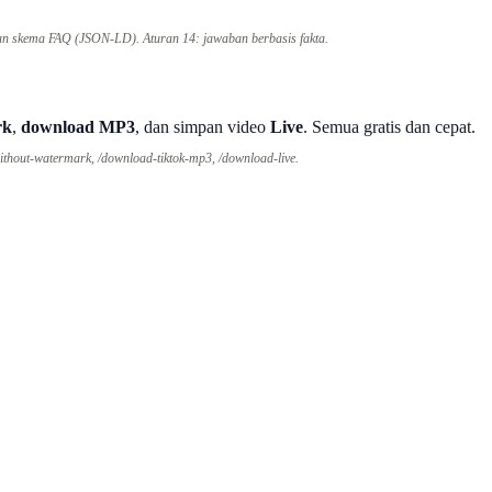
an skema FAQ (JSON-LD). Aturan 14: jawaban berbasis fakta.
rk
,
download MP3
, dan simpan video
Live
. Semua gratis dan cepat.
without-watermark, /download-tiktok-mp3, /download-live.